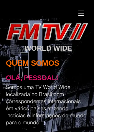
WORLD WIDE
QUEM SOMOS
OLÁ, PESSOAL!
Somos uma TV World Wide
localizada no Brasil com
correspondentes internacionais
em vários países trazendo
notícias e informações do mundo
para o mundo