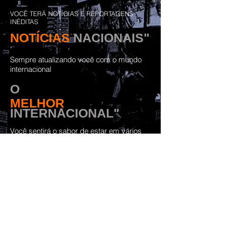
VOCÊ TERÁ NOTÍCIAS E REPORTAGENS
INÉDITAS
NOTÍCIAS
NACIONAIS"
Sempre atualizando você com o mundo
internacional
O
MELHOR
INTERNACIONAL"
Você sentirá o sabor de estar em vários
países sem precisar viajar
A nossa maior descoberta para vocês são
as novidades que voce irá encontrar
CURIOSIDADES PELO
BRASIL"